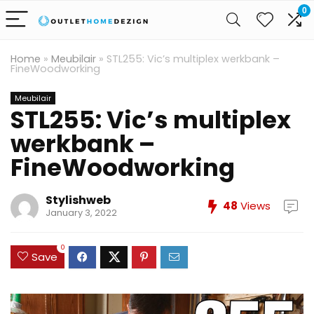
0
Home
»
Meubilair
»
STL255: Vic’s multiplex werkbank –
FineWoodworking
Meubilair
STL255: Vic’s multiplex
werkbank –
FineWoodworking
Stylishweb
48
Views
January 3, 2022
0
Save