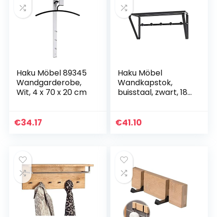
Haku Möbel 89345
Haku Möbel
Wandgarderobe,
Wandkapstok,
Wit, 4 x 70 x 20 cm
buisstaal, zwart, 18
x 45 x 20 cm
€
34.17
€
41.10