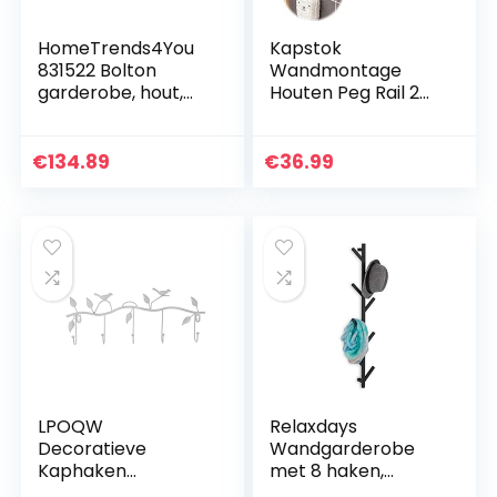
HomeTrends4You
Kapstok
831522 Bolton
Wandmontage
garderobe, hout,
Houten Peg Rail 2
wild eiken, 80 x 30 x
Haken Houten
26 cm
Kapstok 1 Stks
Heavy Duty
€
134.89
€
36.99
Badhanddoek
Kapstok Rail voor
Jas Hoed…
LPOQW
Relaxdays
Decoratieve
Wandgarderobe
Kaphaken
met 8 haken,
Wandmontage
ruimtebesparend,