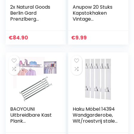
2x Natural Goods
Anupow 20 Stuks
Berlin Gard
Kapstokhaken
Prenzlberg
Vintage
Garderobehouder |
JasHaken,Wand
gepoedercoat of
Retro Metalen
geolied |
Kledinghaken met
€
84.90
€
9.99
Kledingstang
42 Schroeven voor
houder voor wand |
Bad, Keuken,
8mm…
Kapstok…
BAOYOUNI
Haku Möbel 14394
Uitbreidbare Kast
Wandgarderobe,
Plank
Wit/roestvrij stalen
Telescopische
look, 9 x 65 100 cm
Kastrek Separator