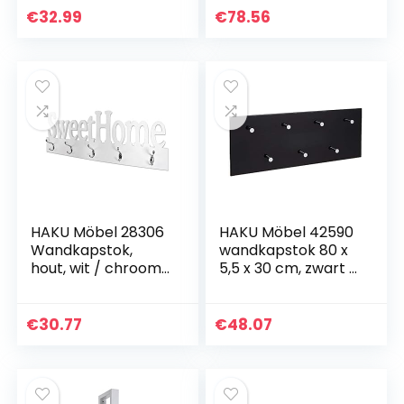
Garderobe Kast
€
32.99
€
78.56
Divider DIY
Organizer Rod
Opslagrek…
HAKU Möbel 28306
HAKU Möbel 42590
Wandkapstok,
wandkapstok 80 x
hout, wit / chroom,
5,5 x 30 cm, zwart /
7 x 74 x 28 cm
chroom / nikkel
€
30.77
€
48.07