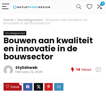
0
Home
»
Uncategorized
»
Bouwen aan kwaliteit en
innovatie in de bouwsector
Uncategorized
Bouwen aan kwaliteit
en innovatie in de
bouwsector
Stylishweb
14
Views
February 22, 2026
0
Save