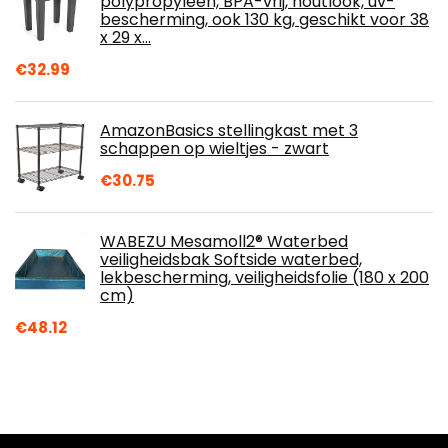
polypropyleen, BPA-vrij, houtlook, uv-
bescherming, ook 130 kg, geschikt voor 38
x 29 x…
€
32.99
AmazonBasics stellingkast met 3
schappen op wieltjes - zwart
€
30.75
WABEZU Mesamoll2® Waterbed
veiligheidsbak Softside waterbed,
lekbescherming, veiligheidsfolie (180 x 200
cm)
€
48.12