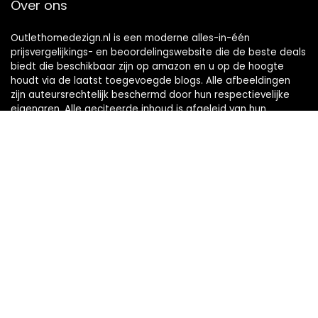
Over ons
Outlethomedezign.nl is een moderne alles-in-één
prijsvergelijkings- en beoordelingswebsite die de beste deals
biedt die beschikbaar zijn op amazon en u op de hoogte
houdt via de laatst toegevoegde blogs. Alle afbeeldingen
zijn auteursrechtelijk beschermd door hun respectievelijke
eigenaren. Alle geciteerde inhoud is afgeleid van hun
respectievelijke bronnen.
WORD LID VAN ONZE MAILLIJST VOOR BEST
Aanbiedingen