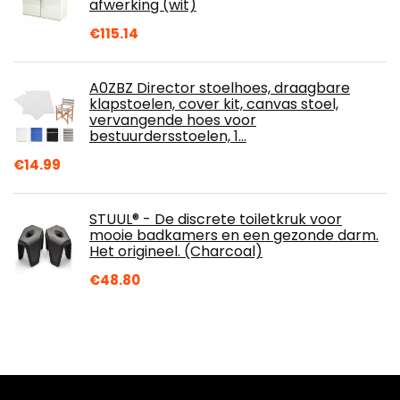
afwerking (wit)
€
115.14
A0ZBZ Director stoelhoes, draagbare
klapstoelen, cover kit, canvas stoel,
vervangende hoes voor
bestuurdersstoelen, 1…
€
14.99
STUUL® - De discrete toiletkruk voor
mooie badkamers en een gezonde darm.
Het origineel. (Charcoal)
€
48.80