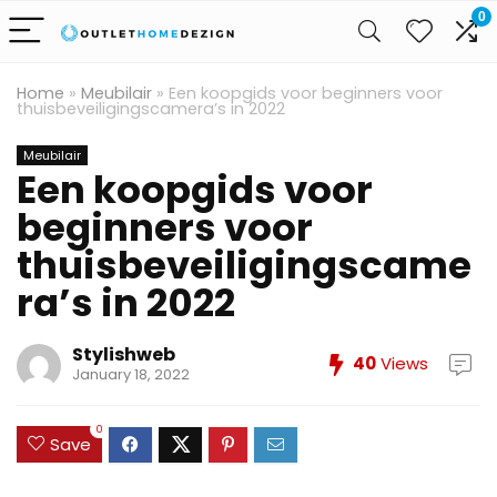
0
Home
»
Meubilair
»
Een koopgids voor beginners voor
thuisbeveiligingscamera’s in 2022
Meubilair
Een koopgids voor
beginners voor
thuisbeveiligingscame
ra’s in 2022
Stylishweb
40
Views
January 18, 2022
0
Save