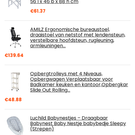
56 l x 46 b x 88 h cm
€
61.37
AMILZ Ergonomische bureaustoel,
draaistoel van netstof met lendensteun,
verstelbare hoofdsteun, rugleuning,
armleuningen…
€
139.64
Opbergtrolleys met 4 Niveaus,
Opbergwagen Verplaatsbaar voor
Badkamer keuken en kantoor,Opbergkar
Slide Out Rolling…
€
48.88
Luchild Babynestjes – Draagbaar
Babynest Baby Nestje babybedje Sleepy
(Strepen)