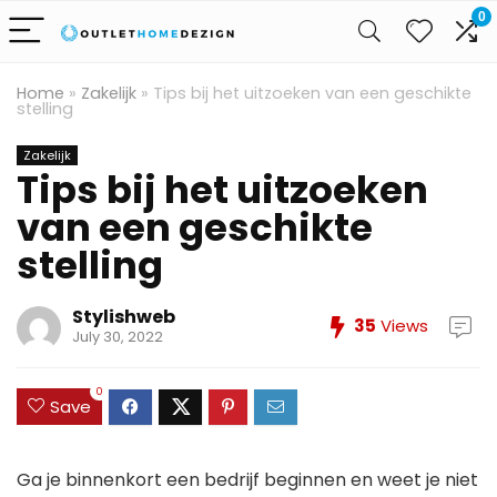
0
Home
»
Zakelijk
»
Tips bij het uitzoeken van een geschikte
stelling
Zakelijk
Tips bij het uitzoeken
van een geschikte
stelling
Stylishweb
35
Views
July 30, 2022
0
Save
Ga je binnenkort een bedrijf beginnen en weet je niet