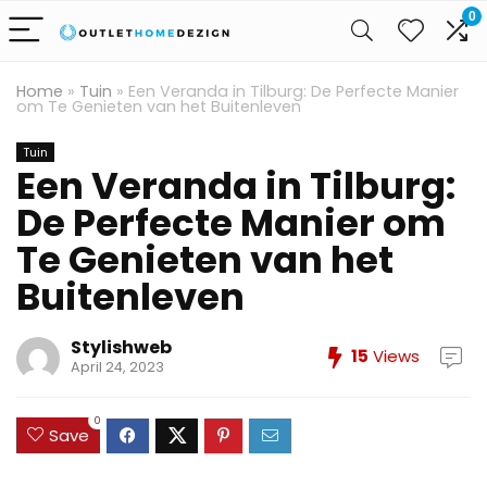
0
Home
»
Tuin
»
Een Veranda in Tilburg: De Perfecte Manier
om Te Genieten van het Buitenleven
Tuin
Een Veranda in Tilburg:
De Perfecte Manier om
Te Genieten van het
Buitenleven
Stylishweb
15
Views
April 24, 2023
0
Save