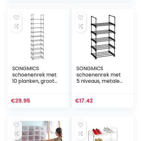
x 30 x 92…
SONGMICS
SONGMICS
schoenenrek met
schoenenrek met
10 planken, groot
5 niveaus, metalen
metalen
schoenenrek,
schoenenrek, DIY,
stapelbaar,
standplank,
ruimtebesparend,
€
29.95
€
17.42
ruimtebesparend,
schoenenrek,
multifunctioneel…
multifunctioneel…