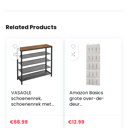
Related Products
VASAGLE
Amazon Basics
schoenenrek,
grote over-de-
schoenenrek met
deur
4 rasterniveaus en
schoenenorganisa
royaal oppervlak
tor voor 20 paar
voor tassen, voor
€
68.99
€
12.99
de entree, hal, 100