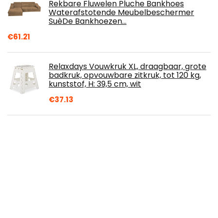
Rekbare Fluwelen Pluche Bankhoes
Waterafstotende Meubelbeschermer
SuèDe Bankhoezen…
€
61.21
Relaxdays Vouwkruk XL, draagbaar, grote
badkruk, opvouwbare zitkruk, tot 120 kg,
kunststof, H: 39,5 cm, wit
€
37.13
TXErfolg Black Wall Mounted Hook Rack 5
Hooks Coat Rack Wall Mounted with
Screws Heavy Duty Coat Hooks for Wall
Mounted…
€
16.99
VASAGLE Nachtkastje met lade, bijzettafel
met lamellendeur, metalen frame, 40 x 40