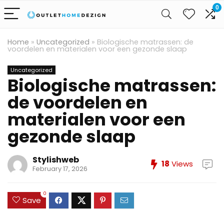
0
Home
»
Uncategorized
»
Biologische matrassen: de
voordelen en materialen voor een gezonde slaap
Uncategorized
Biologische matrassen:
de voordelen en
materialen voor een
gezonde slaap
Stylishweb
18
Views
February 17, 2026
0
Save