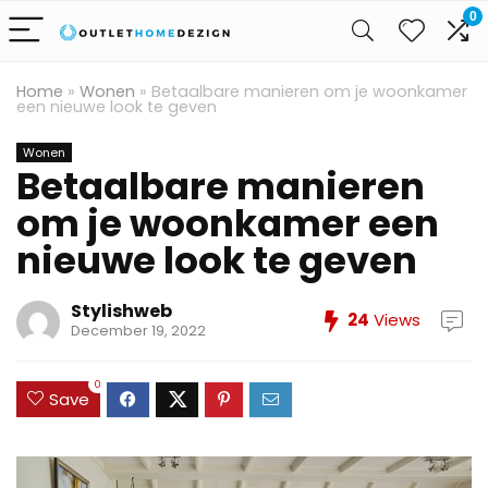
0
Home
»
Wonen
»
Betaalbare manieren om je woonkamer
een nieuwe look te geven
Wonen
Betaalbare manieren
om je woonkamer een
nieuwe look te geven
Stylishweb
24
Views
December 19, 2022
0
Save