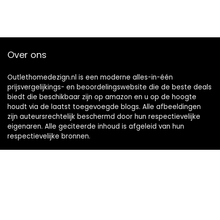
Over ons
Outlethomedezign.nl is een moderne alles-in-één
prijsvergelijkings- en beoordelingswebsite die de beste deals
biedt die beschikbaar zijn op amazon en u op de hoogte
houdt via de laatst toegevoegde blogs. Alle afbeeldingen
zijn auteursrechtelijk beschermd door hun respectievelijke
eigenaren. Alle geciteerde inhoud is afgeleid van hun
respectievelijke bronnen.
WORD LID VAN ONZE MAILLIJST VOOR BEST
Aanbiedingen