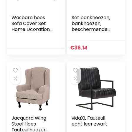
Wasbare hoes
Set bankhoezen,
Sofa Cover Set
bankhoezen,
Home Dcoration
beschermende
woonkamer voor
kussenhoezen
bank(Four
voor bank
persons”235-
Waterdichte
€
36.14
300cm”)
bank(Three
persons”190-
230cm”)
Jacquard Wing
vidaXL Fauteuil
Stoel Hoes
echt leer zwart
Fauteuilhoezen