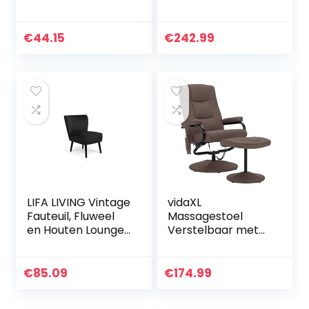
Sofa Cover
Stretch Wing Stoel
Hoes voor
€
44.15
€
242.99
Fauteuils
Wingback
Stoelhoezen
(Beige)
LIFA LIVING Vintage
vidaXL
Fauteuil, Fluweel
Massagestoel
en Houten Lounge
Verstelbaar met
stoel, Zwarte
Voetensteun
Woonkamerstoel,
Televisiestoel Zetel
Moderne Stoel
Stoel Zitstoel Zetel
€
85.09
€
174.99
voor Woonkamer…
Fauteuil Armstoel
Massage…