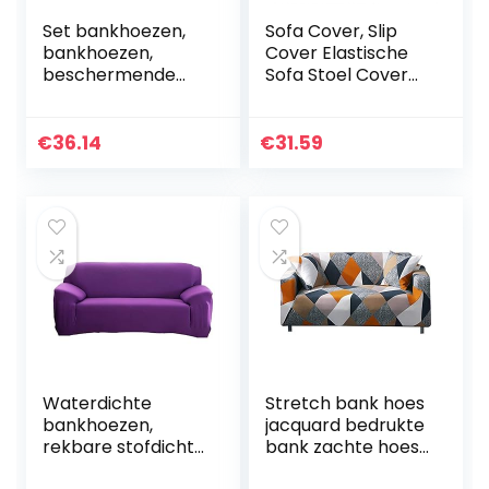
Set bankhoezen,
Sofa Cover, Slip
bankhoezen,
Cover Elastische
beschermende
Sofa Stoel Cover
kussenhoezen
Bescherm
voor bank
Wasbare
Waterdichte
Kussenbescherme
€
36.14
€
31.59
bank(Three
r voor
persons”190-
Fauteuil(Three
230cm”)
persons”190-
230cm”)
Waterdichte
Stretch bank hoes
bankhoezen,
jacquard bedrukte
rekbare stofdichte
bank zachte hoes
bankhoes Paarse
kussen bank