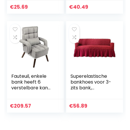
polyester
ademend
bankhoes gebruikt
zacht(235-
€
25.69
€
40.49
voor
300cm)
woonkamerbanke
n van 35-118
inch(74.8-90.5in)
Fauteuil, enkele
Superelastische
bank heeft 6
bankhoes voor 3-
verstelbare kan
zits bank,
lange tijd worden
meubelbescherm
gebruikt Eenvoudig
er voor op een
te monteren voor
bank
€
209.57
€
56.89
binnen for
aangebrachte
bank Hoes
Waterdichte
stofdichte hoes