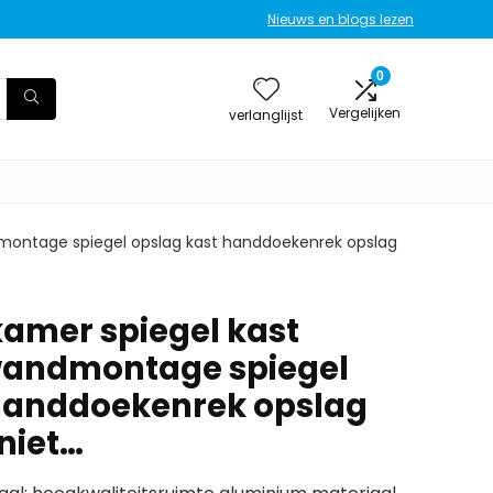
Nieuws en blogs lezen
0
Vergelijken
verlanglijst
montage spiegel opslag kast handdoekenrek opslag
amer spiegel kast
 wandmontage spiegel
 handdoekenrek opslag
niet…