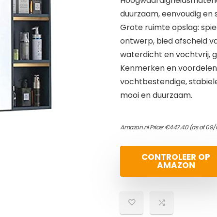
Hoogwaardigheidsmateriaa
duurzaam, eenvoudig en st
Grote ruimte opslag: spi
ontwerp, bied afscheid v
waterdicht en vochtvrij, 
Kenmerken en voordelen: H
vochtbestendige, stabiele 
mooi en duurzaam.
Amazon.nl Price:
€
447.40
(as of 09/
CONTROLEER OP
AMAZON