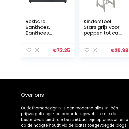
Rekbare
Kinderstoel
Bankhoes,
Stars grijs voor
Bankhoes
poppen tot ca.
Rekbare
46 cm
Bankhoes
Bankhoes 1 2 3
€
73.25
€
29.99
4-Zits,
Eenvoudig Te
Installeren
Bankleer, Bank
en Bankhoes,9…
Over ons
Outlethomedezign.nl is een moderne alles-in-één
prijsvergelijkings- en beoordelingswebsite die de
beste deals biedt die beschikbaar zijn op amazon en u
op de hoogte houdt via de laatst toegevoegde blogs.