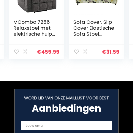
MCombo 7286
Sofa Cover, Slip
Relaxstoel met
Cover Elastische
elektrische hulp
Sofa Stoel
om op te staan,
Cover Bescherm
televisiestoel,
Wasbare
retro-/vintagest
Kussenbescher
€
459.99
€
31.59
ijl met USB,
mer voor
ligpositie tot…
Fauteuil(Three
persons”190-
230cm”)
WORD LID VAN ONZE MAILLIJST VOOR BEST
Aanbiedingen