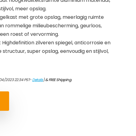
l: hoogkwaliteitsruimte aluminium materiaal,
ijlvol, meer opslag.
egelkast met grote opslag, meerlagig ruimte
an rommelige milieubescherming, geurloos,
geen roest of vervorming.
ighdefinition zilveren spiegel, anticorrosie en
structuur, super opslag, eenvoudig en stijlvol,
04/2023 22:34 PST-
Details
)
&
FREE Shipping
.