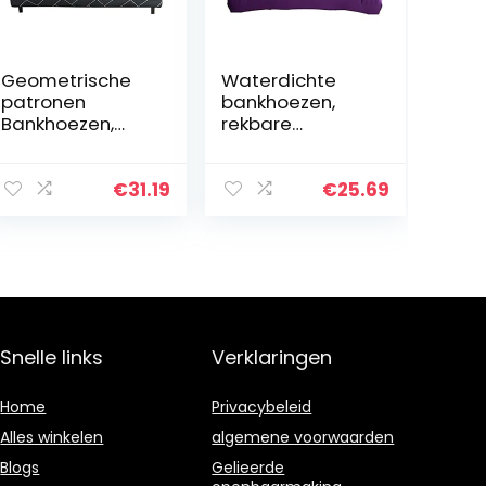
Geometrische
Waterdichte
patronen
bankhoezen,
Bankhoezen,
rekbare
waterdichte
stofdichte
stretch
bankhoes
bankhoes Grijze
Paarse
€
31.19
€
25.69
stofdichte
polyester
bankhoes voor
bankhoes
banken in de
gebruikt voor
woonkamer van
woonkamerban
35-118
ken van 35-118
inch(92.5-118.1in)
inch(74.8-
90.5in)
Snelle links
Verklaringen
Home
Privacybeleid
Alles winkelen
algemene voorwaarden
Blogs
Gelieerde