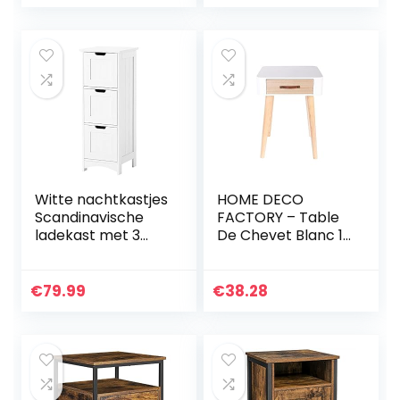
industriële stijl,
voor woonkamer…
Witte nachtkastjes
HOME DECO
Scandinavische
FACTORY – Table
ladekast met 3
De Chevet Blanc 1
schuifladen
Tiroir Bois
nachtkastje
Décoration
bijzettafel voor
Chambre
€
79.99
€
38.28
woonkamer
slaapkamer
badkamer…