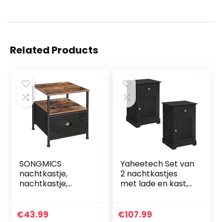
Related Products
SONGMICS
Yaheetech Set van
nachtkastje,
2 nachtkastjes
nachtkastje,
met lade en kast,
bijzettafel, voor
verstelbare
opslag, met lade, 2
legplank, zwart
planken,
€
43.99
€
107.99