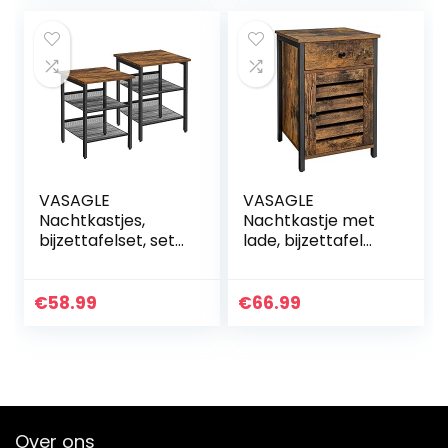
houten…
VASAGLE
VASAGLE
Nachtkastjes,
Nachtkastje met
bijzettafelset, set
lade, bijzettafel
van 2 sofafels,
met lamellendeur,
kleine salontafels
metalen frame, 40
met verstelbare
x 40 x 60 cm
€
58.99
€
66.99
roosterplanken,
vintage bruin-
woonkamer…
zwart LET063B01
Over ons