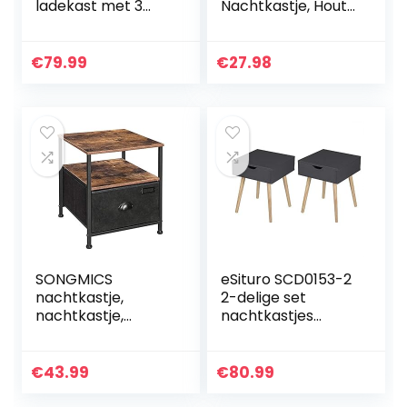
ladekast met 3
Nachtkastje, Hout,
schuifladen
28 X 39 X 41 Cm
nachtkastje
bijzettafel voor
€
79.99
€
27.98
woonkamer
slaapkamer
badkamer…
SONGMICS
eSituro SCD0153-2
nachtkastje,
2-delige set
nachtkastje,
nachtkastjes
bijzettafel, voor
bijzettafeltje,
opslag, met lade, 2
modern &
planken,
Scandinavisch
€
43.99
€
80.99
industriële stijl,
design nachtkastje
voor woonkamer…
met lade en