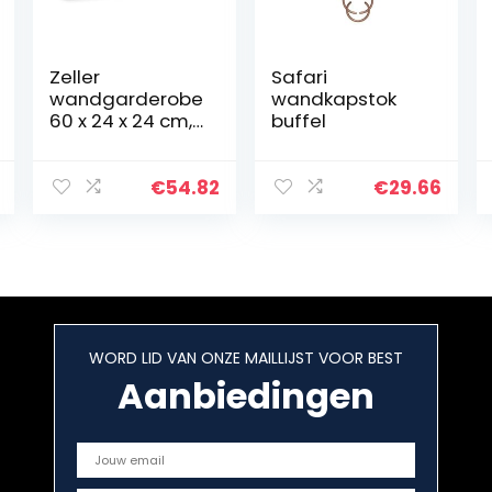
Zeller
Safari
wandgarderobe
wandkapstok
60 x 24 x 24 cm,
buffel
bamboe
€
54.82
€
29.66
WORD LID VAN ONZE MAILLIJST VOOR BEST
Aanbiedingen