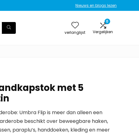
Nieuws en blogs lezen
0
Vergelijken
verlanglijst
wandkapstok met 5
tin
derobe: Umbra Flip is meer dan alleen een
garderobe beschikt over beweegbare haken,
assen, paraplu’s, handdoeken, kleding en meer