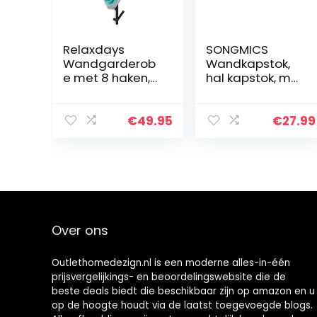
Relaxdays
SONGMICS
Wandgarderob
Wandkapstok,
e met 8 haken,
hal kapstok, met
ruimtebesparen
4 dubbele
d, decoratief,
haken, met
metaal, H x B x D:
plank,
€
49.95
€
27.99
100,5 x 19,5 x 7
kapstokhaak,
cm, garderobe…
voor badkamer,
woonkamer,
keuken…
Over ons
Outlethomedezign.nl is een moderne alles-in-één
prijsvergelijkings- en beoordelingswebsite die de
beste deals biedt die beschikbaar zijn op amazon en u
op de hoogte houdt via de laatst toegevoegde blogs.