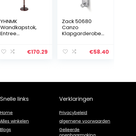
YHNMK
Zack 50680
Wandkapstok,
Canzo
Entree
Klapgarderobe,
Wandkapstok
Roestvrij Staal,
Kapstok Kapstok
Zilver, 5,8 x 4,0 x
Klassieke
23,0 cm
€
170.29
€
58.40
Massief Houten
Kapstok Test
Hanger
Vloerkapstok 40
* 40…
Snelle links
Verklaringen
Home
Privacybeleid
Alles winkelen
algemene voorwaarden
Blogs
Gelieerde
openbaarmaking