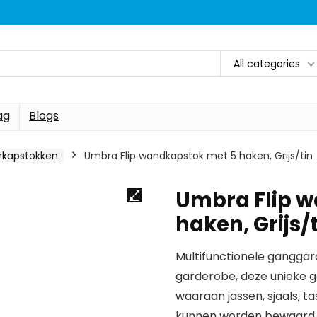
All categories
ag
Blogs
rkapstokken
Umbra Flip wandkapstok met 5 haken, Grijs/tin
Umbra Flip 
haken, Grijs/
Multifunctionele ganggar
garderobe, deze unieke 
waaraan jassen, sjaals, t
kunnen worden bewaard