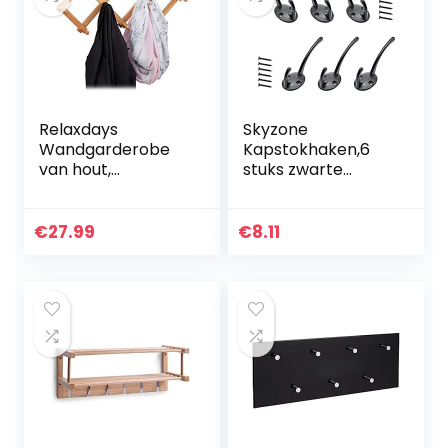
Relaxdays
Skyzone
Wandgarderobe
Kapstokhaken,6
van hout,
stuks zwarte
uittrekbare
zware metalen
garderobelijst, 10
kaphaken voor
kledinghaken,
keuken badkamer
€
27.99
€
8.11
stabiel,
slaapkamer
opvouwbaar,
wanddeur, huis
natuur, 1 stuk
opslag haken…