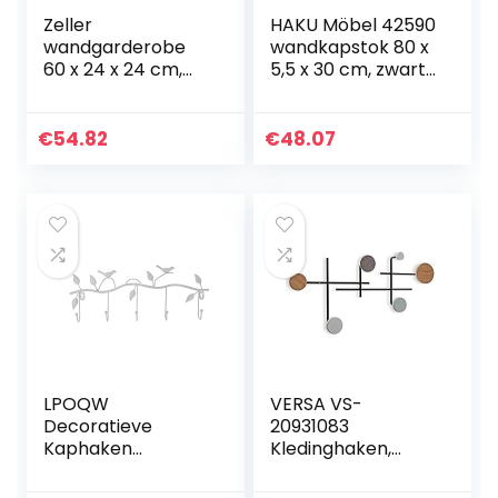
Zeller
HAKU Möbel 42590
wandgarderobe
wandkapstok 80 x
60 x 24 x 24 cm,
5,5 x 30 cm, zwart
bamboe
/ chroom / nikkel
€
54.82
€
48.07
LPOQW
VERSA VS-
Decoratieve
20931083
Kaphaken
Kledinghaken,
Wandmontage
hout, metaal,
Retro 5 Haak
eenkleurig, effen