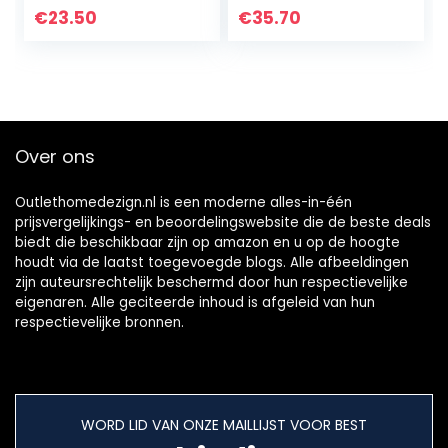
Smeedblad Vogel
€
23.50
€
35.70
Vorm Muur
Gewaad Haak
Kaphouder Cap
Hanger…
Over ons
Outlethomedezign.nl is een moderne alles-in-één
prijsvergelijkings- en beoordelingswebsite die de beste deals
biedt die beschikbaar zijn op amazon en u op de hoogte
houdt via de laatst toegevoegde blogs. Alle afbeeldingen
zijn auteursrechtelijk beschermd door hun respectievelijke
eigenaren. Alle geciteerde inhoud is afgeleid van hun
respectievelijke bronnen.
WORD LID VAN ONZE MAILLIJST VOOR BEST