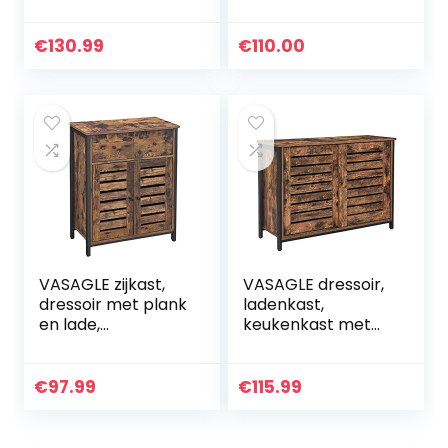
opbergkast, voor
halkast, ladekast
woonkamer, gang,
met deuren,
keuken, eetkamer,
woonkamer,
€
130.99
€
110.00
stalen frame,
eetkamer, hal,
industriële…
industrieel…
VASAGLE zijkast,
VASAGLE dressoir,
dressoir met plank
ladenkast,
en lade,
keukenkast met
keukenkast, met
schuifdeuren,
lamellen deuren,
woonkamer, hal,
woonkamer,
keuken, kantoor
€
97.99
€
115.99
slaapkamer,
aan huis, stalen
studeerkamer…
frame…