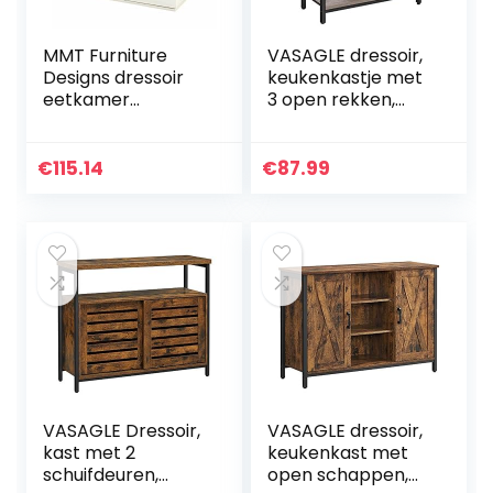
MMT Furniture
VASAGLE dressoir,
Designs dressoir
keukenkastje met
eetkamer
3 open rekken,
woonkamer
badkamerkastje,
opbergkast kast
woonkamer, hal,
met glans
keuken,
€
115.14
€
87.99
afwerking (wit)
thuiskantoor,
stalen frame…
VASAGLE Dressoir,
VASAGLE dressoir,
kast met 2
keukenkast met
schuifdeuren,
open schappen,