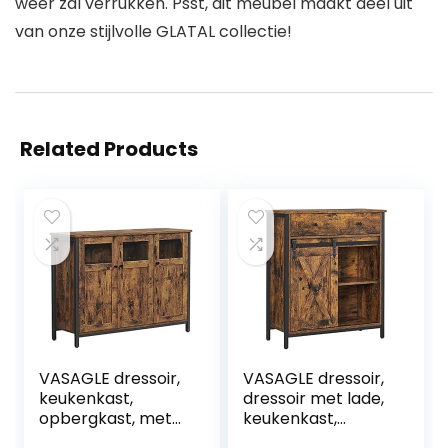
weer zal verrukken. Psst, dit meubel maakt deel uit
van onze stijlvolle GLATAL collectie!
Related Products
VASAGLE dressoir,
VASAGLE dressoir,
keukenkast,
dressoir met lade,
opbergkast, met
keukenkast,
glazen deuren,
ladekast met