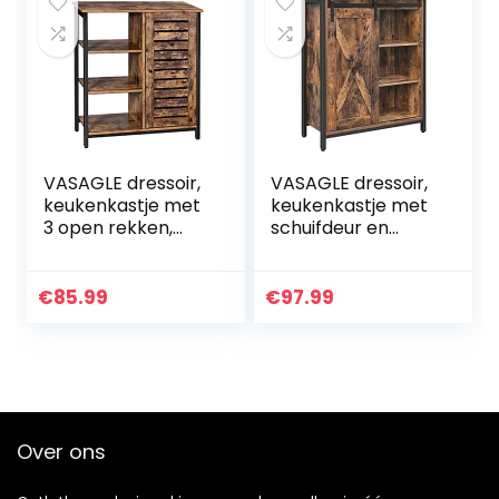
VASAGLE dressoir,
VASAGLE dressoir,
keukenkastje met
keukenkastje met
3 open rekken,
schuifdeur en
badkamerkastje,
verstelbare
woonkamer, hal,
planken,
keuken,
badkamerkast,
€
85.99
€
97.99
thuiskantoor,
woonkamer, hal,
stalen geraamte…
keuken,
thuiskantoor…
Over ons