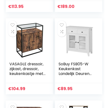
met
3 schuifladen, kleur
lamellendeuren,
van het frame
€
113.95
€
189.00
woonkamer,
donkergrijs, kleur…
eetkamer…
VASAGLE dressoir,
SoBuy FSB05-W
zijkast, dressoir,
Keukenkast
keukenkastje met
Landelijk Deuren
glasoppervlak,
Dressoir Buffetkas
woonkamer, gang,
met 2 Lades en 2
kantoor, stabiel
Glazen Deuren –
€
104.99
€
89.95
stalen frame…
Wit