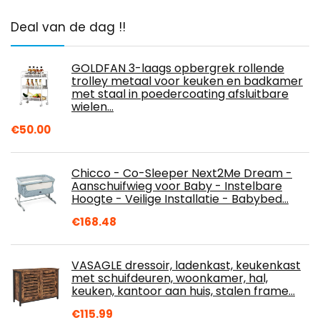
Deal van de dag !!
GOLDFAN 3-laags opbergrek rollende
trolley metaal voor keuken en badkamer
met staal in poedercoating afsluitbare
wielen…
€
50.00
Chicco - Co-Sleeper Next2Me Dream -
Aanschuifwieg voor Baby - Instelbare
Hoogte - Veilige Installatie - Babybed…
€
168.48
VASAGLE dressoir, ladenkast, keukenkast
met schuifdeuren, woonkamer, hal,
keuken, kantoor aan huis, stalen frame…
€
115.99