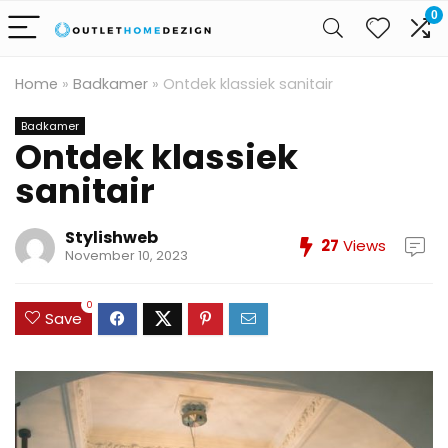
0
Home
»
Badkamer
»
Ontdek klassiek sanitair
Badkamer
Ontdek klassiek
sanitair
Stylishweb
27
Views
November 10, 2023
0
Save