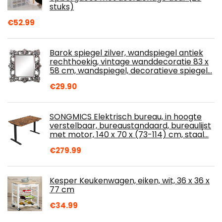
stuks)
€
52.99
Barok spiegel zilver, wandspiegel antiek
rechthoekig, vintage wanddecoratie 83 x
58 cm, wandspiegel, decoratieve spiegel…
€
29.90
SONGMICS Elektrisch bureau, in hoogte
verstelbaar, bureaustandaard, bureaulijst
met motor, 140 x 70 x (73-114) cm, staal…
€
279.99
Kesper Keukenwagen, eiken, wit, 36 x 36 x
77 cm
€
34.99