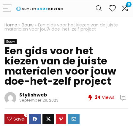
0
Home
»
Bouw
»
Een gids voor het kiezen van de juiste
materialen voor jouw doe-het-zelf project
Bouw
Een gids voor het
kiezen van de juiste
materialen voor jouw
doe-het-zelf project
Stylishweb
24
Views
September 29, 2023
0
Save