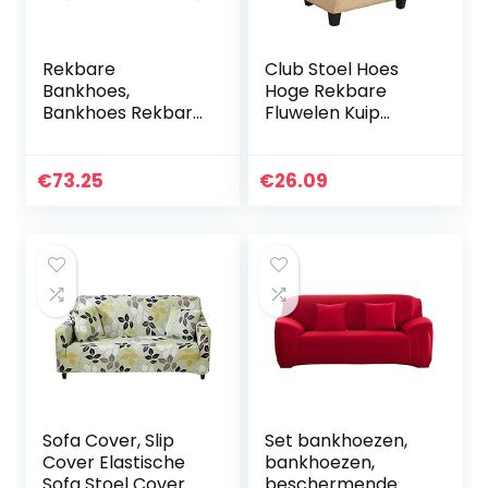
Rekbare
Club Stoel Hoes
Bankhoes,
Hoge Rekbare
Bankhoes Rekbare
Fluwelen Kuip
Bankhoes
Stoelhoezen
Bankhoes 1 2 3 4-
Fauteuil Sofa Hoes
Zits, Eenvoudig Te
Hoes
€
73.25
€
26.09
Installeren
Meubelbescherme
Bankleer, Bank en
r Antislip Zachte…
Bankhoes,9…
Sofa Cover, Slip
Set bankhoezen,
Cover Elastische
bankhoezen,
Sofa Stoel Cover
beschermende