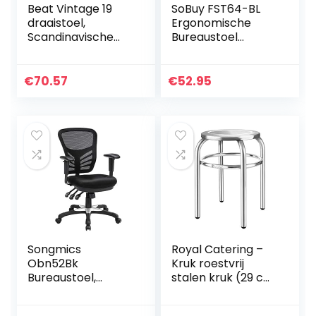
Beat Vintage 19
SoBuy FST64-BL
draaistoel,
Ergonomische
Scandinavische
Bureaustoel
stijl, voor studio,
kinderdraaistoel
kantoor,
Draaistoel
jeugdtafel, met
Computerstoel
€
70.57
€
52.95
wielen, ideaal voor
Verstelbare
telewerk…
Hoogte – Blauw –
Zithoogte…
Songmics
Royal Catering –
Obn52Bk
Kruk roestvrij
Bureaustoel,
stalen kruk (29 cm
Ergonomische
zitvlak, 1,6 kg, 43 x
Draaistoel,
37 cm, hygiënisch