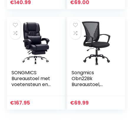
Bureaustoel Van
en modern) zilver
€
140.99
€
69.00
Gaasmateriaal, In
Hoogte
Verstelbare
Rugleuning…
SONGMICS
Songmics
Bureaustoel met
Obn22Bk
voetensteun en
Bureaustoel,
lendenkussen,
Kantelfunctie,
imitatieleer, zwart,
Ademend, Tot 120
67 x 66 x 116 cm
Kg Belastbaar 64 X
€
167.95
€
69.99
OBG71B
64 X 96 Cm,Zwart