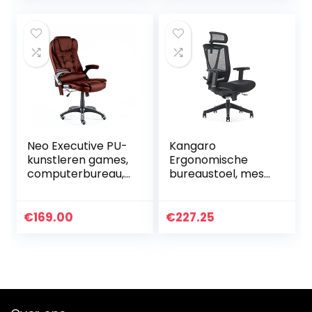
directiestoel stoel
armleuningen,
bureaustoel…
belastbaar tot 120
kg…
Neo Executive PU-
Kangaro
kunstleren games,
Ergonomische
computerbureau,
bureaustoel, mesh,
draaibaar,
grijs en zwart,
massage,
verstelbare
verstelbare
lendensteun en
€
169.00
€
227.25
leunstoel, wijnrood,
hoofdsteun
75 cm x 54 cm x…