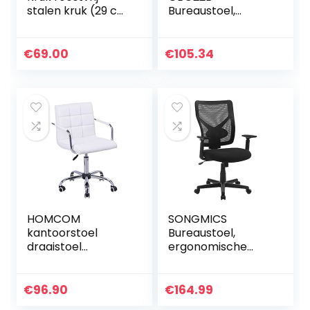
stalen kruk (29 cm
Bureaustoel,
zitvlak, 1,6 kg, 43 x
bekleding,Groot,
37 cm, hygiënisch
Zwart
en modern) zilver
€
69.00
€
105.34
HOMCOM
SONGMICS
kantoorstoel
Bureaustoel,
draaistoel
ergonomische
cosmetische kruk
computerstoel
kruk met wielen
met
draaikruk
kantelmechanism
€
96.90
€
164.99
werkkruk
e, verstelbare