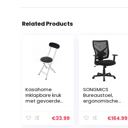
Related Products
Kasahome
SONGMICS
Inklapbare kruk
Bureaustoel,
met gevoerde
ergonomische
rugleuning, stoel
computerstoel
van metaal,
met
draagbaar,
kantelmechanis
€
33.99
€
164.99
verschillende
me, verstelbare