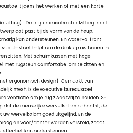
ustoel tijdens het werken of met een korte
zitting】 De ergonomische stoelzitting heeft
werp dat past bij de vorm van de heup,
jkmatig kan ondersteunen. En waterval front
 van de stoel helpt om de druk op uw benen te
 uren zitten. Met schuimkussen met hoge
oel met rugsteun comfortabel om te zitten en
k.
met ergonomisch design】Gemaakt van
elijk mesh, is de executive bureaustoel
 ventilatie om je rug zweetvrij te houden. S-
p dat de menselijke wervelkolom nabootst, de
 uw wervelkolom goed uitgelijnd. En de
aag en voor/achter worden versteld, zodat
e effectief kan ondersteunen.