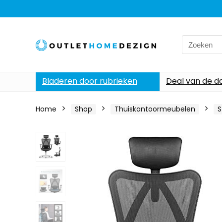
Search
for:
Bladeren door rubrieken
Deal van de d
Home
Shop
Thuiskantoormeubelen
S