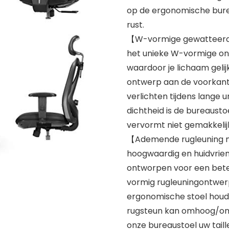
op de ergonomische burea
rust.
【W-vormige gewatteerde 
het unieke W-vormige ont
waardoor je lichaam geli
ontwerp aan de voorkant
verlichten tijdens lange
dichtheid is de bureaust
vervormt niet gemakkelij
【Ademende rugleuning 
hoogwaardig en huidvriend
ontworpen voor een betere
vormig rugleuningontwer
ergonomische stoel houdt
rugsteun kan omhoog/oml
onze bureaustoel uw taill