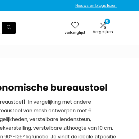
Nieuws en blogs lezen
0
Vergelijken
verlanglijst
onomische bureaustoel
reaustoel】In vergelijking met andere
ureaustoel van mesh ontworpen met 6
elijkheden, verstelbare lendensteun,
kverstelling, verstelbare zithoogte van 10 cm,
90°-126° ligfunctie. Je vindt de ideale zitpositie