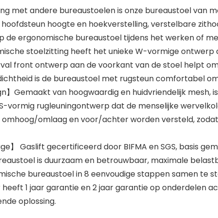
jking met andere bureaustoelen is onze bureaustoel va
 hoofdsteun hoogte en hoekverstelling, verstelbare zith
ie op de ergonomische bureaustoel tijdens het werken of me
che stoelzitting heeft het unieke W-vormige ontwerp da
val front ontwerp aan de voorkant van de stoel helpt om 
ichtheid is de bureaustoel met rugsteun comfortabel om 
】Gemaakt van hoogwaardig en huidvriendelijk mesh, is 
n. S-vormig rugleuningontwerp dat de menselijke wervelk
n omhoog/omlaag en voor/achter worden versteld, zodat o
e】 Gaslift gecertificeerd door BIFMA en SGS, basis gem
reaustoel is duurzaam en betrouwbaar, maximale belastba
omische bureaustoel in 8 eenvoudige stappen samen te st
eft 1 jaar garantie en 2 jaar garantie op onderdelen acc
ende oplossing.