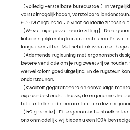
【Volledig verstelbare bureaustoel】In vergeli
verstelmogelijkheden, verstelbare lendensteun,
90°-126° ligfunctie. Je vindt de ideale zitposit
【W-vormige gewatteerde zitting】 De ergonomis
lichaam gelijkmatig kan ondersteunen. En water
lange uren zitten. Met schuimkussen met hoge d
【Ademende rugleuning met ergonomisch design
betere ventilatie om je rug zweetvrij te houde
wervelkolom goed uitgelijnd. En de rugsteun ka
ondersteunen.
【Kwaliteit gegarandeerd en eenvoudige montag
explosiebestendig chassis, de ergonomische bu
foto’s stellen iedereen in staat om deze ergon
【1+2 garantie】 Dit ergonomische stoelkantoor he
ons onmiddellijk, wij bieden u een 100% bevredig