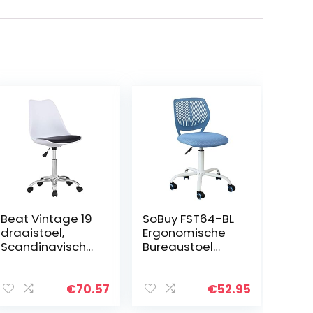
Beat Vintage 19
SoBuy FST64-BL
draaistoel,
Ergonomische
Scandinavische
Bureaustoel
stijl, voor studio,
kinderdraaistoel
kantoor,
Draaistoel
jeugdtafel, met
Computerstoel
€
70.57
€
52.95
wielen, ideaal
Verstelbare