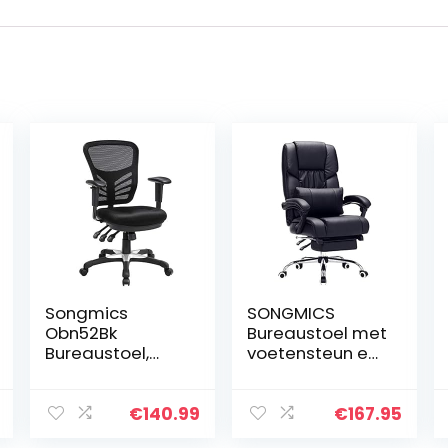
Songmics
SONGMICS
Obn52Bk
Bureaustoel met
Bureaustoel,
voetensteun en
Ergonomische
lendenkussen,
Draaistoel,
imitatieleer,
Bureaustoel Van
zwart, 67 x 66 x
€
140.99
€
167.95
Gaasmateriaal,
116 cm OBG71B