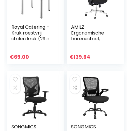
Royal Catering –
AMILZ
Kruk roestvrij
Ergonomische
stalen kruk (29 cm
bureaustoel,
zitvlak, 1,6 kg, 43 x
draaistoel van
37 cm, hygiënisch
netstof met
en modern) zilver
lendensteun,
€
69.00
€
139.64
verstelbare
hoofdsteun,
rugleuning,
armleuningen…
SONGMICS
SONGMICS