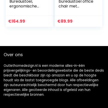
Bureaustoel,
bureaustoel office
ergonomische
chair met
computerstoel
opklapbare
met
armleuningen,
kantelmechanism
ergonomische
€
164.99
€
89.99
e, verstelbare
computerstoel,
armleuningen,
360°-draaistoel,
belastbaar tot 120
verstelbare…
kg…
Over ons
Outlethomedezign.nl is een moderne alles-in-één
prijsvergelijkings- en beoordelingswebsite die de beste deals
biedt die beschikbaar zijn op amazon en u op de hoogte
houdt via de laatst toegevoegde blogs. Alle afbeeldingen
zijn auteursrechtelijk beschermd door hun respectievelijke
eigenaren. Alle geciteerde inhoud is afgeleid van hun
respectievelijke bronnen.