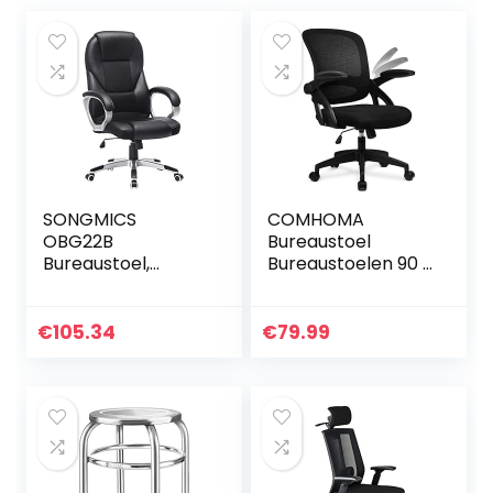
SONGMICS
COMHOMA
OBG22B
Bureaustoel
Bureaustoel,
Bureaustoelen 90 °
bekleding,Groot,
Flip-up Armsteun
Zwart
Ergonomische
Computerstoel
€
105.34
€
79.99
Lumbale
Ondersteuning
Hoogte…