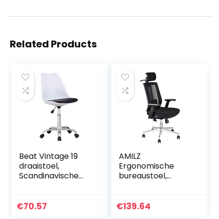
Related Products
Beat Vintage 19
AMILZ
draaistoel,
Ergonomische
Scandinavische
bureaustoel,
stijl, voor studio,
draaistoel van
kantoor,
netstof met
jeugdtafel, met
lendensteun,
€
70.57
€
139.64
wielen, ideaal voor
verstelbare