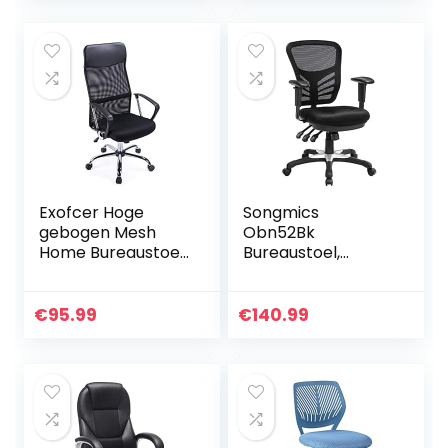
telewerk…
hoofdsteun,
rugleuning,
armleuningen…
Exofcer Hoge
Songmics
gebogen Mesh
Obn52Bk
Home Bureaustoel
Bureaustoel,
Managersstoel
Ergonomische
Computer Stoel in
Draaistoel,
hoogte
Bureaustoel Van
€
95.99
€
140.99
verstelbare
Gaasmateriaal, In
Draaistoel Bureau
Hoogte
Stoel…
Verstelbare
Rugleuning…