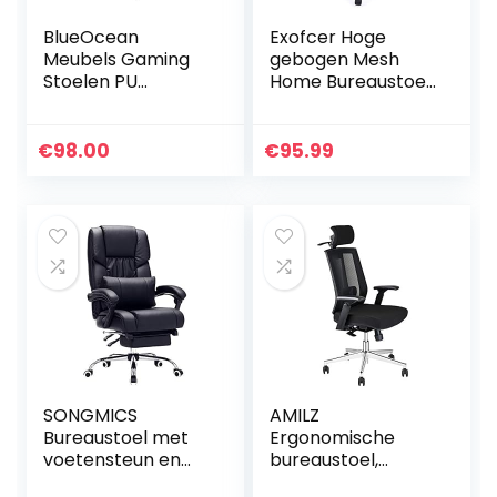
BlueOcean
Exofcer Hoge
Meubels Gaming
gebogen Mesh
Stoelen PU
Home Bureaustoel
Kantoor
Managersstoel
Ergonomische
Computer Stoel in
Bureaustoel met
hoogte
€
98.00
€
95.99
Rugsteun
verstelbare
Verstelbare
Draaistoel Bureau
Hoogte Executive
Stoel…
Draaibare…
SONGMICS
AMILZ
Bureaustoel met
Ergonomische
voetensteun en
bureaustoel,
lendenkussen,
draaistoel van