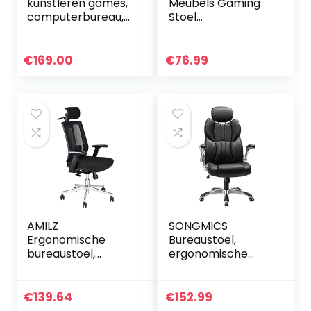
kunstleren games,
Meubels Gaming
computerbureau,
Stoel
draaibaar,
Bureaustoelen
massage,
Ergonomische
verstelbare
Executive
€
169.00
€
76.99
leunstoel, wijnrood,
Draaibare
75 cm x 54 cm x…
Computerstoel PU
Leer Ademend
Stof…
AMILZ
SONGMICS
Ergonomische
Bureaustoel,
bureaustoel,
ergonomische
draaistoel van
bureaustoel,
netstof met
gamestoel,
lendensteun,
draaistoel,
€
139.64
€
152.99
verstelbare
inklapbare