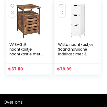
vintage…
VASAGLE
Witte nachtkastjes
nachtkastje,
Scandinavische
nachtkastje met
ladekast met 3
plank, slaapkamer,
schuifladen
woonkamer, 40 x
nachtkastje
40 x 60 cm,
bijzettafel voor
€
67.80
€
79.99
metaal, industrieel
woonkamer
ontwerp, vintage…
slaapkamer
badkamer…
Over ons