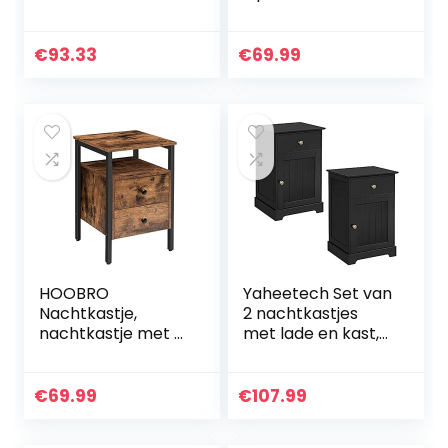
metalen
Nachtkastje In
handgrepen en
Industrieel Design,
lopers, unieke
Woonkamer,
€
93.33
€
69.99
vaste backplane
Slaapkamer, Hal,
wit en eiken…
Vintage
HOOBRO
Yaheetech Set van
Nachtkastje,
2 nachtkastjes
nachtkastje met 2
met lade en kast,
laden, 40 x 40 x 61
verstelbare
cm,
legplank, zwart
nachtcommode,
€
69.99
€
107.99
eenvoudig te
monteren, stabiel,