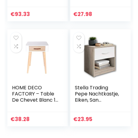
metalen
28 X 39 X 41 Cm
handgrepen en
lopers, unieke
€
93.33
€
27.98
vaste backplane
wit en eiken…
HOME DECO
Stella Trading
FACTORY – Table
Pepe Nachtkastje,
De Chevet Blanc 1
Eiken, San
Tiroir Bois
Remo/Abs. Wit, 28
Décoration
X 39 X 41 Cm
Chambre
€
38.28
€
23.95