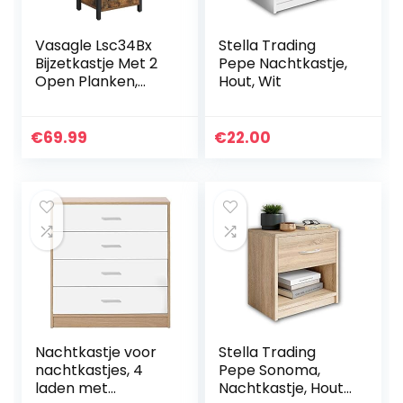
Vasagle Lsc34Bx
Stella Trading
Bijzetkastje Met 2
Pepe Nachtkastje,
Open Planken,
Hout, Wit
Nachtkastje In
Industrieel Design,
Woonkamer,
€
69.99
€
22.00
Slaapkamer, Hal,
Vintage
Nachtkastje voor
Stella Trading
nachtkastjes, 4
Pepe Sonoma,
laden met
Nachtkastje, Hout,