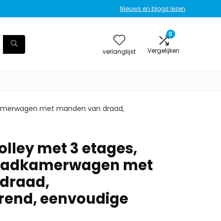
Nieuws en blogs lezen
0
Vergelijken
verlanglijst
kamerwagen met manden van draad,
lley met 3 etages,
 badkamerwagen met
draad,
rend, eenvoudige