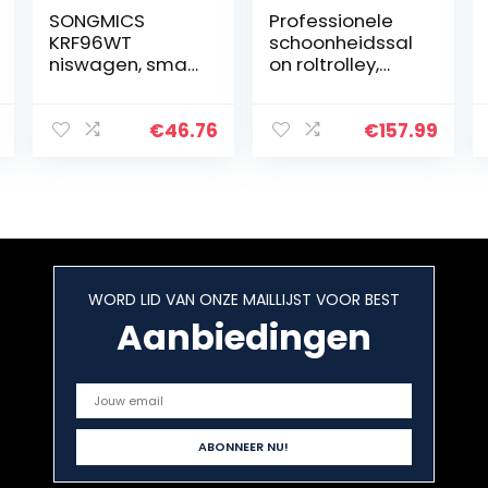
SONGMICS
Professionele
KRF96WT
schoonheidssal
niswagen, smal,
on roltrolley,
met 3
salonrollerwage
opbergvakken
nstandaard
en 2 laden,
Schoonheidsinst
€
46.76
€
157.99
niskast met
rumentlade
wieltjes, voor
Rolling kar met
keuken,
wiel
badkamer en
kelder…
WORD LID VAN ONZE MAILLIJST VOOR BEST
Aanbiedingen