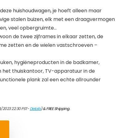
in deze huishoudwagen, je hoeft alleen maar
tevige stalen buizen, elk met een draagvermogen
len, veel opbergruimte…
on de twee zijframes in elkaar zetten, de
e zetten en de wielen vastschroeven –
keuken, hygiëneproducten in de badkamer,
het thuiskantoor, TV-apparatuur in de
nctionele plank zal een echte allrounder
4/2023 22:30 PST-
Details
)
&
FREE Shipping
.