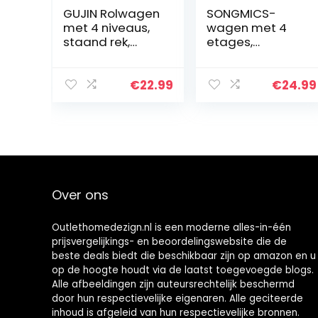
GUJIN Rolwagen
SONGMICS-
met 4 niveaus,
wagen met 4
staand rek,
etages,
keukenwagen,
keukenwagen,
smalle
nis-plank op
opbergorganize
wielen,
€
22.99
€
24.99
r op wieltjes,
ruimtebesparen
rolbaar, cutout-
d badkamer- en
design…
keukenplankje,
40 x 13 x 86…
Over ons
Outlethomedezign.nl is een moderne alles-in-één
prijsvergelijkings- en beoordelingswebsite die de
beste deals biedt die beschikbaar zijn op amazon en u
op de hoogte houdt via de laatst toegevoegde blogs.
Alle afbeeldingen zijn auteursrechtelijk beschermd
door hun respectievelijke eigenaren. Alle geciteerde
inhoud is afgeleid van hun respectievelijke bronnen.