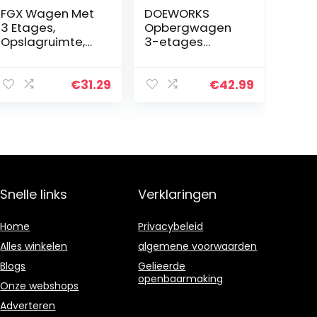
FGX Wagen Met
DOEWORKS
3 Etages,
Opbergwagen
Opslagruimte,
3-etages
Opbergtrolley,
Metaal Utility
Keukenwagen,
Cart rolwagen,
Afneembaar,
Organizer
€
31.29
€
42.99
Ruimtebesparen
Trolley met
d, Opbergmand
Wielen voor
Voor
Keuken, Make-
Badkamer…
up, Badkamer…
Snelle links
Verklaringen
Home
Privacybeleid
Alles winkelen
algemene voorwaarden
Blogs
Gelieerde
openbaarmaking
Onze webshops
Adverteren