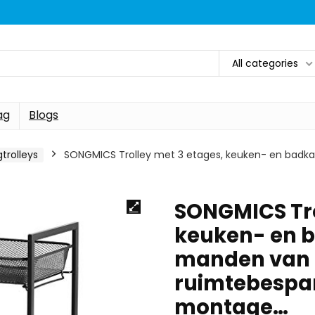
All categories
ag
Blogs
trolleys
SONGMICS Trolley met 3 etages, keuken- en bad
SONGMICS Tro
keuken- en
manden van 
ruimtebespa
montage…