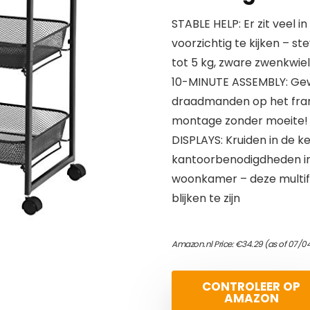
STABLE HELP: Er zit veel 
voorzichtig te kijken – s
tot 5 kg, zware zwenkwie
10-MINUTE ASSEMBLY: Gewo
draadmanden op het fram
montage zonder moeite!
DISPLAYS: Kruiden in de 
kantoorbenodigdheden in 
woonkamer – deze multifu
blijken te zijn
Amazon.nl Price:
€
34.29
(as of 07/0
CONTROLEER OP
AMAZON