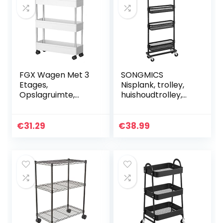
FGX Wagen Met 3
SONGMICS
Etages,
Nisplank, trolley,
Opslagruimte,
huishoudtrolley,
Opbergtrolley,
badkamerplank,
Keukenwagen,
keukenplank met
Afneembaar,
4 gaasmanden,
€
31.29
€
38.99
Ruimtebesparend,
ruimtebesparend,
Opbergmand Voor
eenvoudig te…
Badkamer…