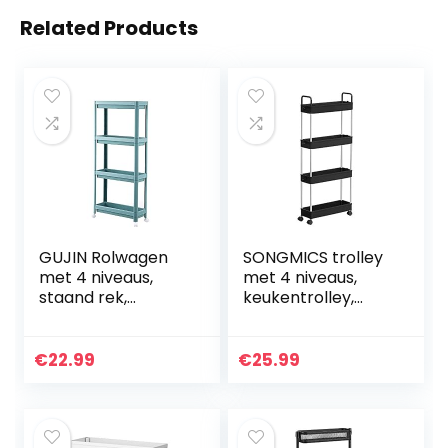
Related Products
GUJIN Rolwagen
SONGMICS trolley
met 4 niveaus,
met 4 niveaus,
staand rek,
keukentrolley,
keukenwagen,
nisplank op wielen,
smalle
met handgrepen,
opbergorganizer
keukenplank,
€
22.99
€
25.99
op wieltjes,
badkamerplank,
rolbaar, cutout-
40 x 13,5…
design…