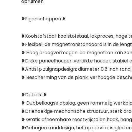
opruimen.
❥Eigenschappen:❥
❥Koolstofstaal: koolstofstaal, lakproces, hoge 
❥Flexibel: de magnetronstandaard is in de lengt
❥ Hoog draagvermogen: de magnetron kan zonder 
❥Dikke paneelhouder: verdikte houder, stabiel en n
❥Antislip zuignapdesign: diameter 0,8 inch rond, 
❥ Bescherming van de plank: verhoogde bescher
❥Details: ❥
❥ Dubbellaagse opslag, geen rommelig werkbla
❥Driehoekige mechanische structuur, sterk dra
❥ Gratis afneembare roestvrijstalen haak, hange
❥Gebogen randdesign, het oppervlak is glad en