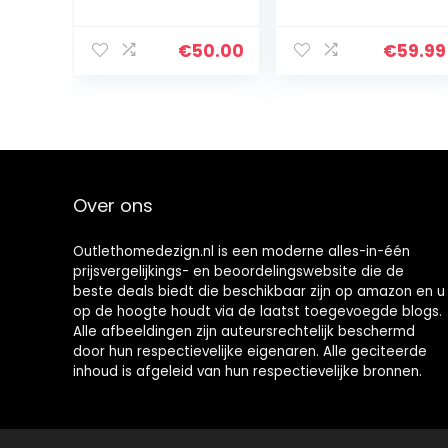
voor keuken en
serveerwagen
badkamer met
met 3 planken,
afsluitbare
magnetronplan
€
50.00
€
59.99
wielen en PP-
k, voor mini-
gaasopbergma
oven,
nd, blauw…
broodrooster,
waterkoker…
Over ons
Outlethomedezign.nl is een moderne alles-in-één
prijsvergelijkings- en beoordelingswebsite die de
beste deals biedt die beschikbaar zijn op amazon en u
op de hoogte houdt via de laatst toegevoegde blogs.
Alle afbeeldingen zijn auteursrechtelijk beschermd
door hun respectievelijke eigenaren. Alle geciteerde
inhoud is afgeleid van hun respectievelijke bronnen.