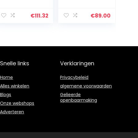
met wielrem
2 Lades en 6
75x40x83.5cm, 3
Legplanken,
niveaus roestvrij
Keukentroley
€
111.32
€
89.00
staal
MDF, 67 * 37 * 75
transportwagen
cm
multifunctionele
…
Snelle links
Verklaringen
Home
Privacybeleid
Alles winkelen
algemene voorwaarden
Blogs
Gelieerde
openbaarmaking
Onze webshops
Adverteren