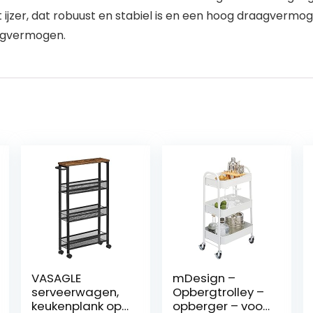
jzer, dat robuust en stabiel is en een hoog draagvermog
ingvermogen.
VASAGLE
mDesign –
serveerwagen,
Opbergtrolley –
keukenplank op
opberger – voor