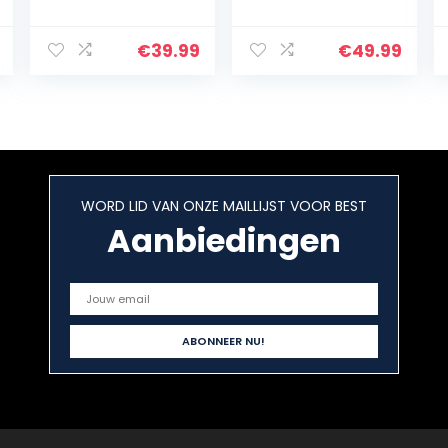
wielen, smal,
huishoudelijke
keukentrolley,
artikelen – met
trolley op wielen,
3 etages en
€
39.99
€
49.99
360° draaibare
zwenkwieltjes/v
wielen,
erplaatsbaar/ro
metalen…
llend…
WORD LID VAN ONZE MAILLIJST VOOR BEST
Aanbiedingen