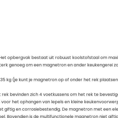
et opbergvak bestaat uit robuust koolstofstaal om max
sterk genoeg om een magnetron en ander keukengerei zoals
kg (je kunt je magnetron op of onder het rek plaatsen
ek bevinden zich 4 voetkussens om het rek te bevestige
voor het ophangen van lepels en kleine keukenvoorwer
et giftig en corrosiebestendig. De magnetron met een 
 Bovendien is de multifunctionele magnetron niet giftig, 