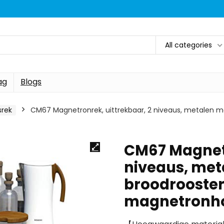
All categories
ag
Blogs
srek
CM67 Magnetronrek, uittrekbaar, 2 niveaus, metalen ma
CM67 Magnetr
niveaus, met
broodrooster
magnetronho