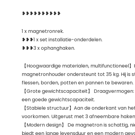
❥❥❥❥❥❥❥❥❥❥
1 x magnetronrek.
❥❥❥1 x set installatie-onderdelen.
❥❥❥3 x ophanghaken.
【Hoogwaardige materialen, multifunctioneel】H
magnetronhouder ondersteunt tot 35 kg. Hij is 
flessen, borden, potten en pannen te bewaren.
【Grote gewichtscapaciteit】 Draagvermogen: 35 
een goede gewichtscapaciteit.
【Stabiele structuur】Aan de onderkant van het r
voorkomen. Uitgerust met 3 afneembare haken 
【Modern design】 De magnetron is schattig, ni
biedt een lange levensduur en een modern gevoel.