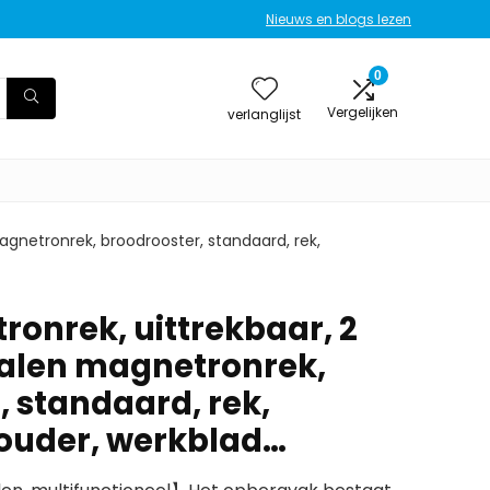
Nieuws en blogs lezen
0
Vergelijken
verlanglijst
gnetronrek, broodrooster, standaard, rek,
onrek, uittrekbaar, 2
alen magnetronrek,
, standaard, rek,
uder, werkblad…