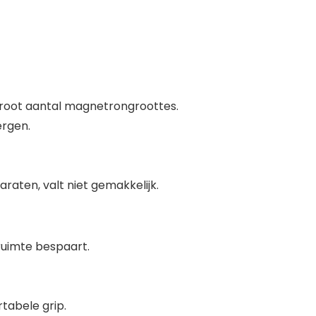
 groot aantal magnetrongroottes.
ergen.
aten, valt niet gemakkelijk.
ruimte bespaart.
tabele grip.