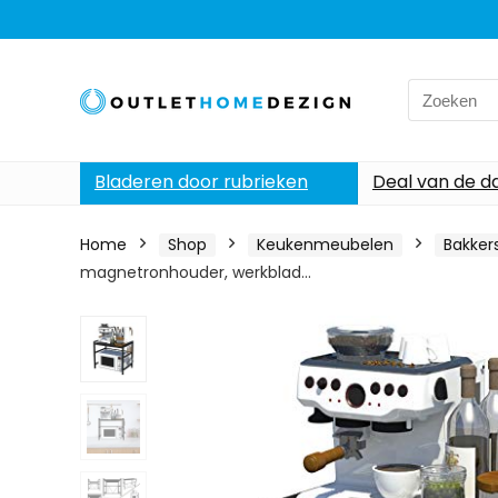
Search
for:
Bladeren door rubrieken
Deal van de d
Home
Shop
Keukenmeubelen
Bakker
magnetronhouder, werkblad…