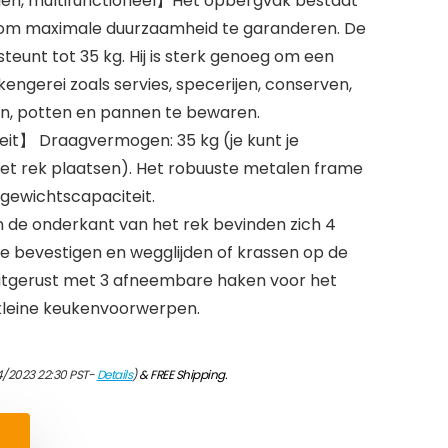
en, multifunctioneel】Het opbergvak bestaat
l om maximale duurzaamheid te garanderen. De
unt tot 35 kg. Hij is sterk genoeg om een
ngerei zoals servies, specerijen, conserven,
den, potten en pannen te bewaren.
it】 Draagvermogen: 35 kg (je kunt je
et rek plaatsen). Het robuuste metalen frame
gewichtscapaciteit.
 de onderkant van het rek bevinden zich 4
e bevestigen en wegglijden of krassen op de
Uitgerust met 3 afneembare haken voor het
kleine keukenvoorwerpen.
4/2023 22:30 PST-
Details
)
&
FREE Shipping
.