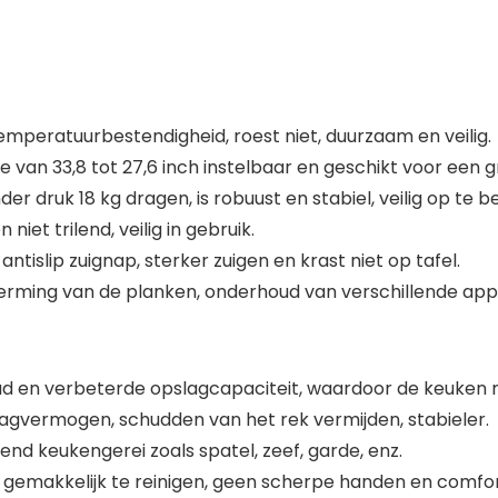
temperatuurbestendigheid, roest niet, duurzaam en veilig.
e van 33,8 tot 27,6 inch instelbaar en geschikt voor een
druk 18 kg dragen, is robuust en stabiel, veilig op te b
iet trilend, veilig in gebruik.
antislip zuignap, sterker zuigen en krast niet op tafel.
ming van de planken, onderhoud van verschillende appar
d en verbeterde opslagcapaciteit, waardoor de keuken 
agvermogen, schudden van het rek vermijden, stabieler.
nd keukengerei zoals spatel, zeef, garde, enz.
 gemakkelijk te reinigen, geen scherpe handen en comfor