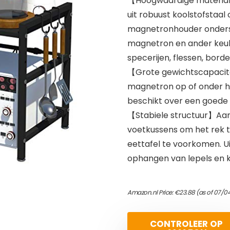
【Hoogwaardige material
uit robuust koolstofstaa
magnetronhouder onderste
magnetron en ander keuke
specerijen, flessen, bor
【Grote gewichtscapacite
magnetron op of onder h
beschikt over een goede 
【Stabiele structuur】Aan
voetkussens om het rek t
eettafel te voorkomen. 
ophangen van lepels en 
Amazon.nl Price:
€
23.88
(as of 07/0
CONTROLEER OP