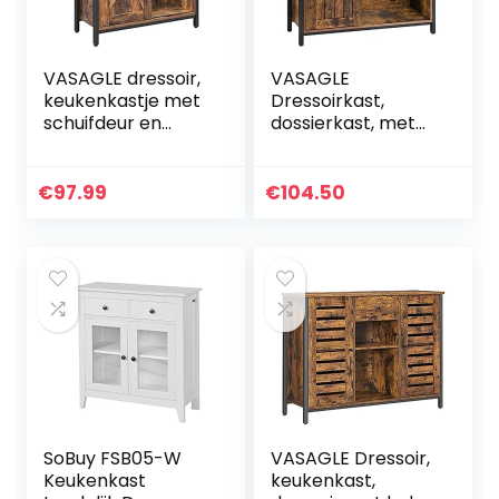
VASAGLE dressoir,
VASAGLE
keukenkastje met
Dressoirkast,
schuifdeur en
dossierkast, met
verstelbare
vakken,
planken,
verstelbare plank,
badkamerkast,
80 x 30 x 80,5 cm,
€
97.99
€
104.50
woonkamer, hal,
industrieel
keuken,
ontwerp, vintage
thuiskantoor…
bruin…
SoBuy FSB05-W
VASAGLE Dressoir,
Keukenkast
keukenkast,