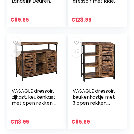
Landelijk Deuren
dressoir met lade
Dressoir Buffetkas
en
met 2 Lades en 2
lamellendeuren,
Glazen Deuren –
voor keuken,
€
89.95
€
123.99
Wit
eetkamer,
woonkamer,
industrieel
ontwerp…
VASAGLE dressoir,
VASAGLE dressoir,
zijkast, keukenkast
keukenkastje met
met open rekken,
3 open rekken,
halkast, ladekast
badkamerkastje,
met
woonkamer, hal,
lamellendeuren,
keuken,
€
113.95
€
85.99
woonkamer,
thuiskantoor,
eetkamer…
stalen geraamte…