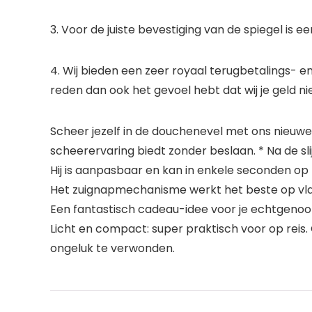
3. Voor de juiste bevestiging van de spiegel is e
4. Wij bieden een zeer royaal terugbetalings- en
reden dan ook het gevoel hebt dat wij je geld n
Scheer jezelf in de douchenevel met ons nieuw
scheerervaring biedt zonder beslaan. * Na de sli
Hij is aanpasbaar en kan in enkele seconden o
Het zuignapmechanisme werkt het beste op vlak
Een fantastisch cadeau-idee voor je echtgenoot,
Licht en compact: super praktisch voor op reis.
ongeluk te verwonden.