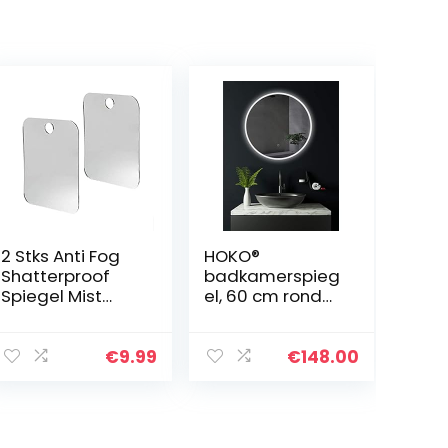
2 Stks Anti Fog
HOKO®
Shatterproof
badkamerspieg
Spiegel Mist
el, 60 cm rond
Gratis Douche
met LED
Spiegel
verlichting,
Shatterproof
badkamerspieg
€
9.99
€
148.00
Douche Spiegel
el met rondom
Mist Gratis
licht,
Reizen Spiegel…
energieklasse
A+ 019