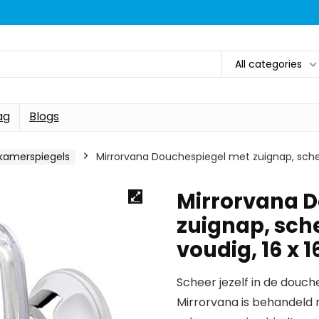
All categories
ag
Blogs
kamerspiegels
Mirrorvana Douchespiegel met zuignap, sche
Mirrorvana 
zuignap, sch
voudig, 16 x 
Scheer jezelf in de douc
Mirrorvana is behandeld 