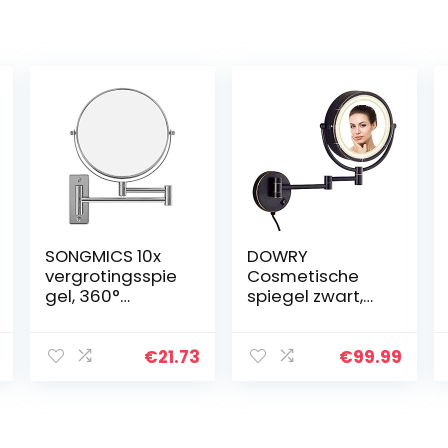
SONGMICS 10x
DOWRY
vergrotingsspie
Cosmetische
gel, 360°
spiegel zwart,
draaibare
decoratieve
cosmeticaspieg
ronde
el,
wandspiegel in
€
21.73
€
99.99
wandgemontee
zwart, ronde
rde ronde
badkamerspieg
badkamerschee
el met
rspiegel, Ø
verlichting,