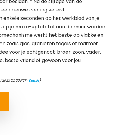
er beslaan. * Na de slijtage van de
s een nieuwe coating vereist.
 in enkele seconden op het werkblad van je
 op je make-uptafel of aan de muur worden
pmechanisme werkt het beste op vlakke en
n zoals glas, granieten tegels of marmer.
ee voor je echtgenoot, broer, zoon, vader,
e, beste vriend of gewoon voor jou
4/2023 22:30 PST-
Details
)