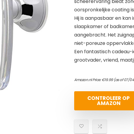
scheerervaring biedt zond
oorspronkelijke coating i
Hij is aanpasbaar en kan
slaapkamer of badkamer,
aangebracht. Het zuigna
niet-poreuze oppervlakke
Een fantastisch cadeau-id
grootvader, vriend, maatj
Amazon.nl Price:
€
19.99
(as of 07/0
CONTROLEER OP
AMAZON