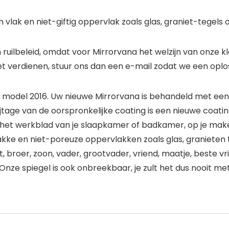
en vlak en niet-giftig oppervlak zoals glas, graniet-tegels
 ruilbeleid, omdat voor Mirrorvana het welzijn van onze kl
iet verdienen, stuur ons dan een e-mail zodat we een oplo
e model 2016. Uw nieuwe Mirrorvana is behandeld met een
jtage van de oorspronkelijke coating is een nieuwe coatin
p het werkblad van je slaapkamer of badkamer, op je ma
ke en niet-poreuze oppervlakken zoals glas, granieten 
 broer, zoon, vader, grootvader, vriend, maatje, beste v
 Onze spiegel is ook onbreekbaar, je zult het dus nooit me