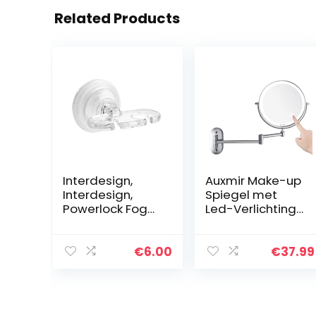
Related Products
Interdesign,
Auxmir Make-up
Interdesign,
Spiegel met
Powerlock Fog
Led-Verlichting
Free Spiegel
met 1/10X
Vergroting,
Dimbare
€
6.00
€
37.99
Wandspiegel
met Touch-
Schakelaar USB
Oplaadbaar…