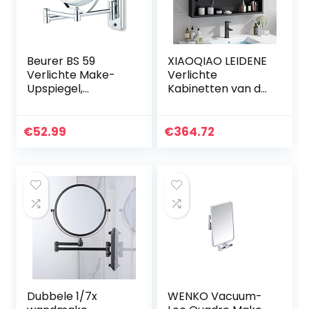
Beurer BS 59
XIAOQIAO LEIDENE
Verlichte Make-
Verlichte
Upspiegel,
Kabinetten van de
Chroom, 41.5 x 18 x
Badkamerspiegel
28 cm
met Demister en
Sensor Schakelaar
€
52.99
€
364.72
Tijdvertoning, voor
Make…
Dubbele 1/7x
WENKO Vacuum-