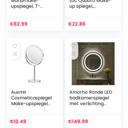
wandmake-
Loc Quadro Make-
upspiegel, 7-
up spiegel,
voudig
bevestiging zonder
vergrotingsspiegel,
boren
rond, voor
€
62.99
€
22.86
badkamer,
badkamerspiegel,
cosmeticaspiegel…
Auxmir
Amorho Ronde LED
Cosmeticaspiegel
badkamerspiegel
Make-upspiegel
met verlichting
Tafelspiegel met 1
500mm
of 10 x Vergroting,
Shatterproof
Dubbelzijdig & 360
badkamerspiegel
€
12.49
€
149.99
Graden Draaibaar,
met verlichting