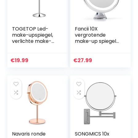
TOGETOP Led-
Fancii 10X
make-upspiegel,
vergrotende
verlichte make-
make-up spiegel
upspiegel met 5 x
met dimbaar
/ 1 x vergroting,
natuurlijk LED licht
oplaadbare
– USB & batterij,
€
19.99
€
27.99
make-upspiegel,
20cm breed,
tafelspiegel
Sterke Zuignap…
Navaris ronde
SONGMICS 10x