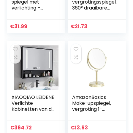
spiegel met
vergrotingsspiegel,
verlichting –
360° draaibare
Make-up spiegel
cosmeticaspiegel,
met LED-
wandgemonteerd
verlichting –
e ronde
€
31.99
€
21.73
Dubbelzijdig – 5x
badkamerscheers
vergroting – Met…
piegel, Ø 20cm…
XIAOQIAO LEIDENE
AmazonBasics
Verlichte
Make-upspiegel,
Kabinetten van de
vergroting 1-
Badkamerspiegel
voudig/5-voudig,
met Demister en
goudkleurig.
Sensor Schakelaar
€
364.72
€
13.63
Tijdvertoning, voor