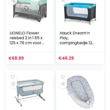
LIONELO Flower
Hauck Dream’n
reisbed 2 in 1 65 x
Play,
125 x 76 cm voor
campingbedje 120
kinderen tot 15 kg,
x 60 cm vanaf
matras, organiser,
geboorte tot 15 kg,
verschoonopzet…
3-delig
€
68.99
€
46.29
campingbedje
met draagtas…