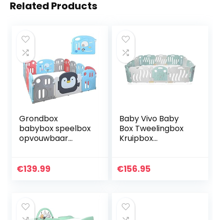
Related Products
Grondbox
Baby Vivo Baby
babybox speelbox
Box Tweelingbox
opvouwbaar
Kruipbox
beschermrooster
Krabbelpark
van kunststof met
Speelbox
deur speelbox ​
Veiligheidshek
€
139.99
€
156.95
voor kinderen van
Playpen Baby van
0 tot 6 jaar (12
kunststof 14
panelen + 2
elementen in…
deuren),200 x 180 x
64 cm