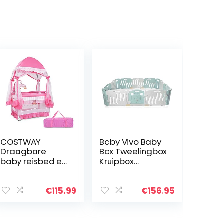
COSTWAY
Baby Vivo Baby
Draagbare
Box Tweelingbox
baby reisbed en
Kruipbox
babybox, 4 in 1
Krabbelpark
cabrio basinet
Speelbox
met wisseltafel,
Veiligheidshek
€
115.99
€
156.95
opvouwbaar
Playpen Baby
babybedje met
van kunststof 14