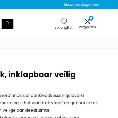
Nieuws en blogs lezen
0
Vergelijken
verlanglijst
, inklapbaar veilig
 wordt inclusief aankleedkussen geleverd.
escherming is het wandrek vanaf de geboorte tot
 veilige aankleedruimte.
kkelmat is gemaakt van een afwasbaar