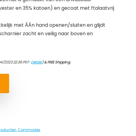
ester en 35% katoen) en gecoat met ftalaatvrij
kelijk met ÃÃn hand openen/sluiten en glijdt
scharnier zacht en veilig naar boven en
04/2023 22:36 PST-
Details
)
&
FREE Shipping
.
roducten
,
Commodes