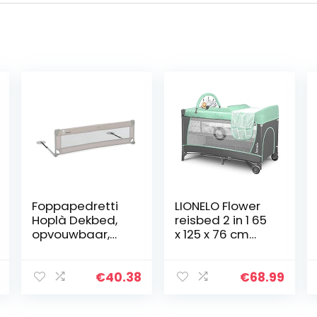
Foppapedretti
LIONELO Flower
Hoplà Dekbed,
reisbed 2 in 1 65
opvouwbaar,
x 125 x 76 cm
voor kinderen
voor kinderen
vanaf 18
tot 15 kg,
maanden en tot
matras,
€
40.38
€
68.99
5 jaar, 150 x 43
organiser,
cm, zand
verschoonopzet