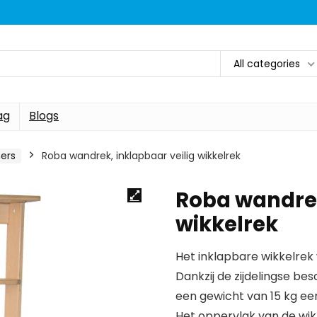
All categories
ag
Blogs
ers
Roba wandrek, inklapbaar veilig wikkelrek
Roba wandrek
wikkelrek
Het inklapbare wikkelrek
Dankzij de zijdelingse b
een gewicht van 15 kg een
Het oppervlak van de wi