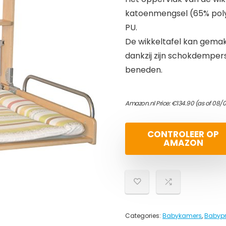
katoenmengsel (65% poly
PU.
De wikkeltafel kan gemak
dankzij zijn schokdemper
beneden.
Amazon.nl Price:
€
134.90
(as of 08/
CONTROLEER OP
AMAZON
Categories:
Babykamers
,
Babyp