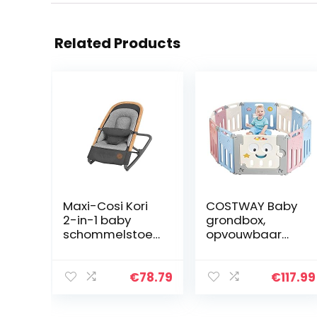
Related Products
Maxi-Cosi Kori
COSTWAY Baby
2-in-1 baby
grondbox,
schommelstoel,
opvouwbaar
lichtgewicht
babybox
wipstoel met
speelbox kinder
comfortabele
activiteiten
€
78.79
€
117.99
zitverkleiner, 0 –
centrum met
9 kg, Essential…
vergrendeling