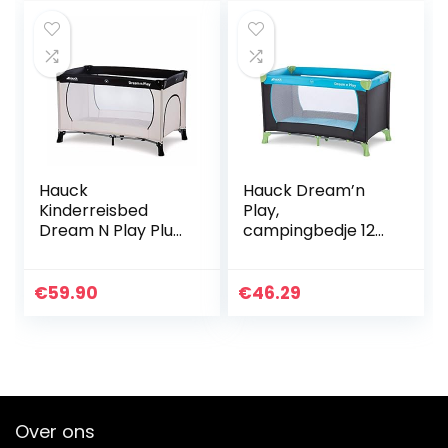
panelen + 2
Matras…
deuren),200 x 180 x
64 cm
Hauck
Hauck Dream’n
Kinderreisbed
Play,
Dream N Play Plus,
campingbedje 120
Incl. Huisje
x 60 cm vanaf
Reisbedmatras,
geboorte tot 15 kg,
Draagbaar en
3-delig
€
59.90
€
46.29
Inklapbaar, 120 X
campingbedje
60 cm, Beige/Grijs
met draagtas…
Over ons