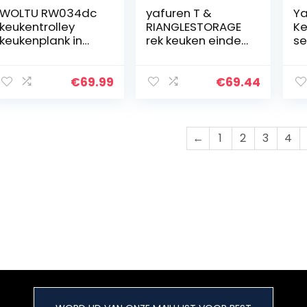
WOLTU RW034dc
yafuren T &
Ya
keukentrolley
RIANGLESTORAGE
Ke
keukenplank in
rek keuken einde
se
MDF en metaal,
wiel 2-laags pot
me
keukentrolley op
rek opslag
ro
wielen met
regenrek, keuken
la
€
69.99
€
69.44
wijnrek en
organisator (kleur
me
opbergmanden
: White L)
dr
80x40x86cm
←
1
2
3
4