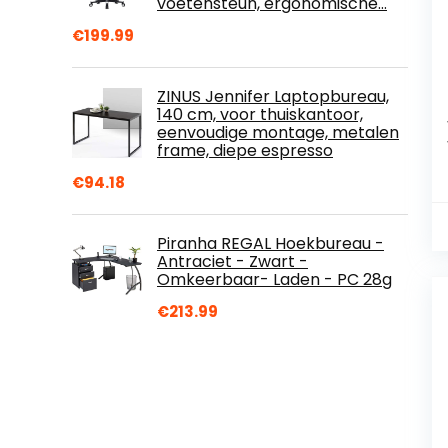
voetensteun, ergonomische…
€
199.99
ZINUS Jennifer Laptopbureau,
140 cm, voor thuiskantoor,
eenvoudige montage, metalen
frame, diepe espresso
€
94.18
Piranha REGAL Hoekbureau -
Antraciet - Zwart -
Omkeerbaar- Laden - PC 28g
€
213.99