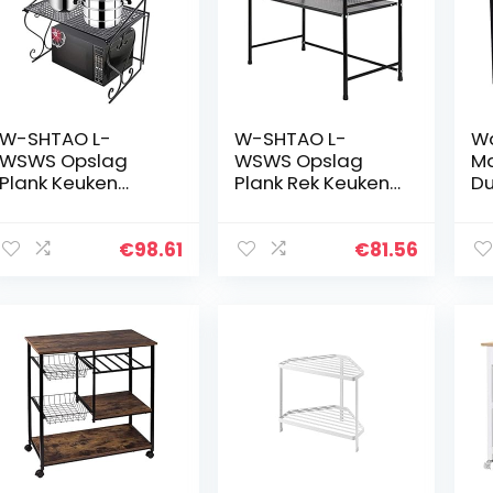
W-SHTAO L-
W-SHTAO L-
W
WSWS Opslag
WSWS Opslag
Ma
Plank Keuken
Plank Rek Keuken
Du
Teller Houder
Thuis Vloer
Hu
Magnetron Oven
Metalen Opslag
Ma
Rack 2-Tier
Rack Magnetron
Pl
€
98.61
€
81.56
Keuken Teller
Plank Oven Rack 2
Pl
Plank En Organizer
Lagen Zwart
Me
Magnetron…
(Kleur…
Pl