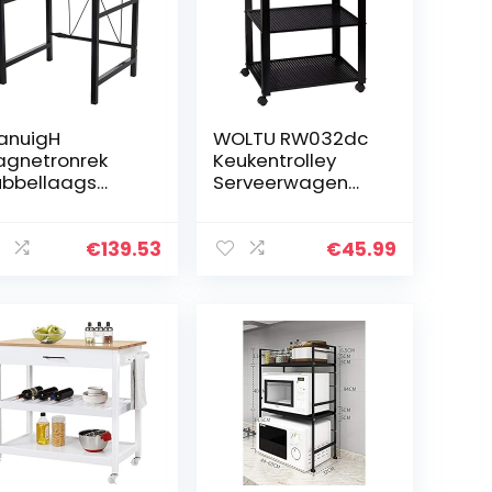
anuigH
WOLTU RW032dc
gnetronrek
Keukentrolley
bbellaags
Serveerwagen
ishoudelijke
Metalen en MDF
gnetron Oven
keukenplank,
ank Keuken
retro-stijl
€
139.53
€
45.99
ank Verstelbare
keukentrolley met
talen Keuken
wielen,
ank Plank…
60x40x76cm