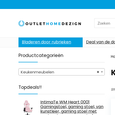
Search
for:
Bladeren door rubrieken
Deal van de d
Productcategorieën
H
Keukenmeubelen
×
Topdeals!!
Sh
IntimaTe WM Heart 0001
Gamingstoel, gaming stoel, van
kunstleer, gaming stoel met