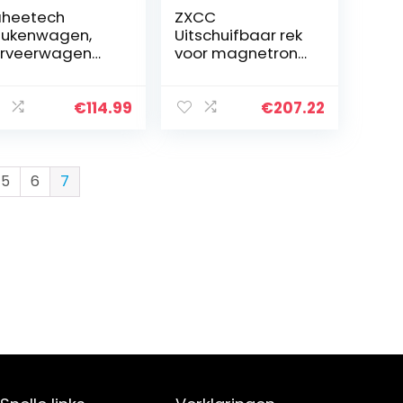
heetech
ZXCC
ukenwagen,
Uitschuifbaar rek
rveerwagen
voor magnetrons,
t 2 niveaus,
voor keuken,
lwagen met
staal, plank voor
de, keukenrek
gebruiksdoeleind
€
114.99
€
207.22
t 4 wielen,
en, rek, oven,
essoir
keukenrek…
5
6
7