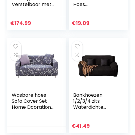
Verstelbaar met
Hoes
Voetensteun
Meubelbescherme
Televisiestoel Zetel
r voor Sofa
Stoel Zitstoel Zetel
Meubelbescherme
€
174.99
€
19.09
Fauteuil Armstoel
r voor Sofa
Massage…
Spandex Wasbaar
Kussen Bank…
Wasbare hoes
Bankhoezen
Sofa Cover Set
1/2/3/4 zits
Home Dcoration
Waterdichte
woonkamer voor
stofdichte
bank(Four
stretchstof
persons”235-
Zitbank
€
41.49
300cm”)
bankhoezen