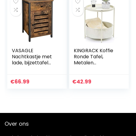
VASAGLE
KINGRACK Koffie
Nachtkastje met
Ronde Tafel,
lade, bijzettafel
Metalen
met lamellendeur,
Nachtkastje, Sofa
metalen frame, 40
Side Snacktafel,
x 40 x 60 cm
Nachtkastje met
€
66.99
€
42.99
vintage bruin-
Afneembare Lade
zwart LET063B01
Top en stoffen…
Over ons