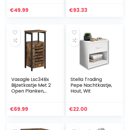
slaapkamer,
handgrepen en
woonkamer,
lopers, unieke
€
49.99
€
93.33
eenvoudige
vaste backplane
montage,
wit en eiken…
industrieel
ontwerp…
Vasagle Lsc34Bx
Stella Trading
Bijzetkastje Met 2
Pepe Nachtkastje,
Open Planken,
Hout, Wit
Nachtkastje In
Industrieel Design,
Woonkamer,
€
69.99
€
22.00
Slaapkamer, Hal,
Vintage